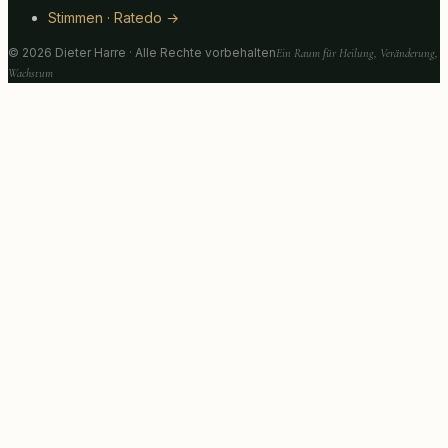
Stimmen · Ratedo →
©
2026
Dieter Harre · Alle Rechte vorbehalten
Ein Raum für Heilung, Veränderung,
Wachstum