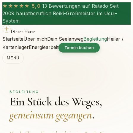
★★★★★ 5,0
·
13 Bewertungen auf Ratedo
·
Seit
2009 hauptberuflich
·
Reiki-Großmeister im Usui-
System
Dieter Harre
Startseite
Über mich
Dein Seelenweg
Begleitung
Heiler /
Kartenleger
Energiearbeit
Termin buchen
MENÜ
BEGLEITUNG
Ein Stück des Weges,
gemeinsam gegangen
.