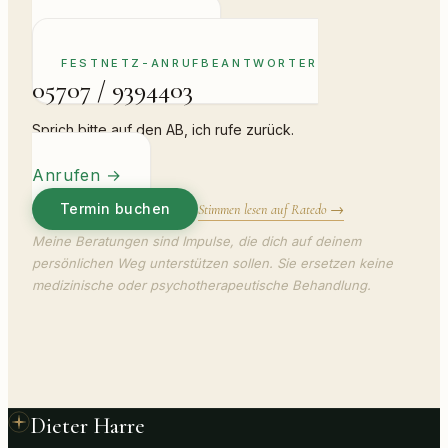
E-Mail schreiben
→
FESTNETZ-ANRUFBEANTWORTER
05707 / 9394403
Sprich bitte auf den AB, ich rufe zurück.
Anrufen
→
Termin buchen
Stimmen lesen auf Ratedo →
Meine Beratungen sind Impulse, die dich auf deinem
persönlichen Weg unterstützen sollen. Sie ersetzen keine
medizinische oder psychotherapeutische Behandlung.
Dieter Harre