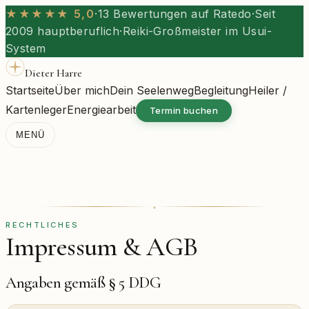
★★★★★ 5,0
·
13 Bewertungen auf Ratedo
·
Seit
2009 hauptberuflich
·
Reiki-Großmeister im Usui-
System
Dieter Harre
Startseite
Über mich
Dein Seelenweg
Begleitung
Heiler /
Kartenleger
Energiearbeit
Termin buchen
MENÜ
RECHTLICHES
Impressum & AGB
Angaben gemäß § 5 DDG