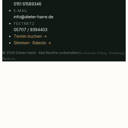
0151 61589346
E-MAIL
info@dieter-harre.de
FESTNETZ
05707 / 9394403
Termin buchen →
Stimmen · Ratedo →
©
2026
Dieter Harre · Alle Rechte vorbehalten
Ein Raum für Heilung, Veränderung,
Wachstum