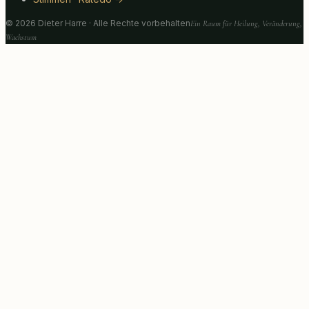
©
2026
Dieter Harre · Alle Rechte vorbehalten
Ein Raum für Heilung, Veränderung,
Wachstum