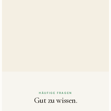
✦
Vor Ort oder als Fernarbeit
✦
Individuelle Absprache
✦
ab 88 € / Std.
Anfragen →
HÄUFIGE FRAGEN
Gut zu wissen.