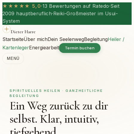
★★★★★ 5,0
·
13 Bewertungen auf Ratedo
·
Seit
2009 hauptberuflich
·
Reiki-Großmeister im Usui-
System
Dieter Harre
Startseite
Über mich
Dein Seelenweg
Begleitung
Heiler /
Kartenleger
Energiearbeit
Termin buchen
MENÜ
SPIRITUELLES HEILEN · GANZHEITLICHE
BEGLEITUNG
Ein Weg zurück zu dir
selbst. Klar, intuitiv,
tiefgehend.