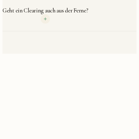
Geht ein Clearing auch aus der Ferne?
KLARHEIT. WAHRHEIT. BEGLEITUNG.
Wie Menschen die Arbeit erleben.
Direkt, bodenständig, empathisch, wie Klient:innen es
selbst auf Ratedo schreiben.